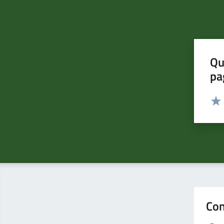
Qu
pa
Valut
Valu
Con