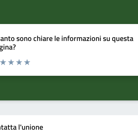
anto sono chiare le informazioni su questa
gina?
a da 1 a 5 stelle la pagina
ta 1 stelle su 5
Valuta 2 stelle su 5
Valuta 3 stelle su 5
Valuta 4 stelle su 5
Valuta 5 stelle su 5
tatta l'unione