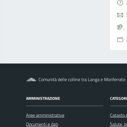
Comunità delle colline tra Langa e Monferrato
AMMINISTRAZIONE
CATEGORI
Aree amministrative
Catasto e
Documenti e dati
Salute, 