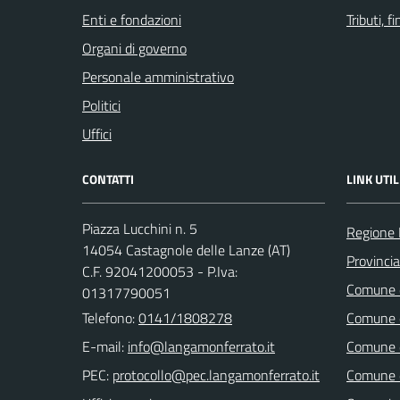
Enti e fondazioni
Tributi, 
Organi di governo
Personale amministrativo
Politici
Uffici
CONTATTI
LINK UTIL
Piazza Lucchini n. 5
Regione
14054 Castagnole delle Lanze (AT)
Provincia
C.F. 92041200053 - P.Iva:
Comune d
01317790051
Telefono:
0141/1808278
Comune d
E-mail:
Comune d
PEC:
Comune di