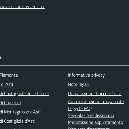
finanze e contravvenzioni
I
 Piemonte
Informativa privacy
 di Asti
Note legali
i Castagnole delle Lanze
Dichiarazione di accessibilità
Amministrazione trasparente
i Coazzolo
Leggi le FAQ
i Montegrosso d'Asti
Segnalazione disservizio
 Costigliole d'Asti
Prenotazione appuntamento
Richiesta d'assistenza