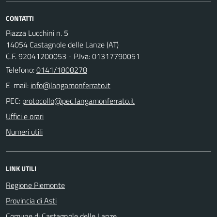
CONTATTI
Piazza Lucchini n. 5
14054 Castagnole delle Lanze (AT)
C.F. 92041200053 - P.Iva: 01317790051
Telefono:
0141/1808278
E-mail:
PEC:
Uffici e orari
Numeri utili
LINK UTILI
Regione Piemonte
Provincia di Asti
Comune di Castagnole delle Lanze