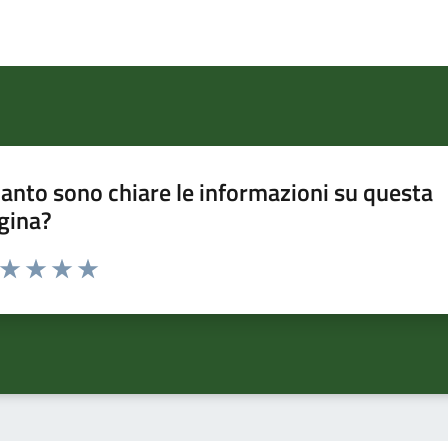
anto sono chiare le informazioni su questa
gina?
a da 1 a 5 stelle la pagina
ta 1 stelle su 5
Valuta 2 stelle su 5
Valuta 3 stelle su 5
Valuta 4 stelle su 5
Valuta 5 stelle su 5