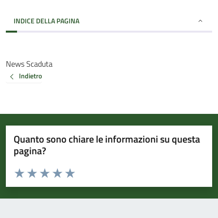
INDICE DELLA PAGINA
News Scaduta
Indietro
Quanto sono chiare le informazioni su questa
pagina?
Valuta da 1 a 5 stelle la pagina
Valuta 1 stelle su 5
Valuta 2 stelle su 5
Valuta 3 stelle su 5
Valuta 4 stelle su 5
Valuta 5 stelle su 5